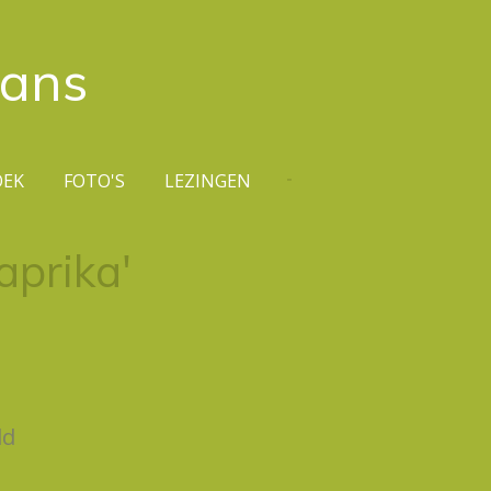
rans
OEK
FOTO'S
LEZINGEN
aprika'
ld