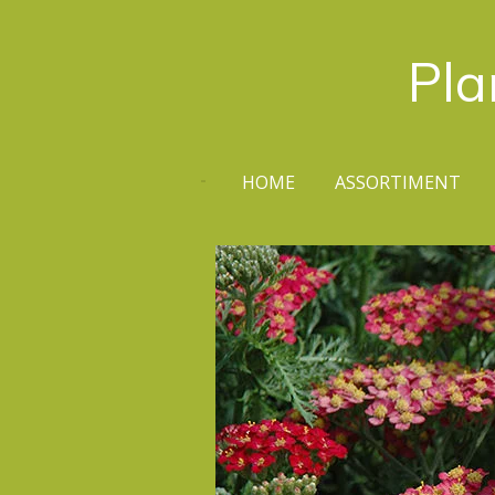
Ga
direct
Pla
naar
de
hoofdinhoud
HOME
ASSORTIMENT