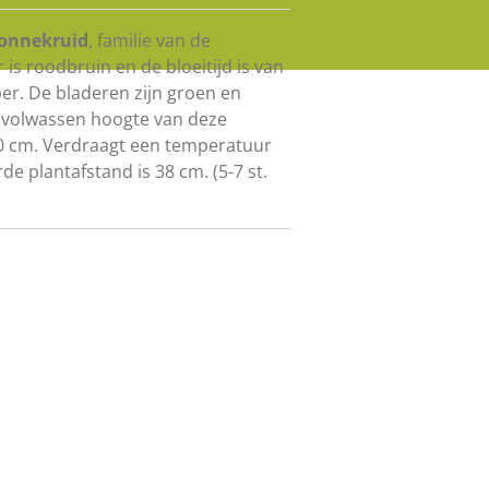
onnekruid
, familie van de
is roodbruin en de bloeitijd is van
ber. De bladeren zijn groen en
 volwassen hoogte van deze
60 cm. Verdraagt een temperatuur
rde plantafstand is 38 cm. (5-7 st.