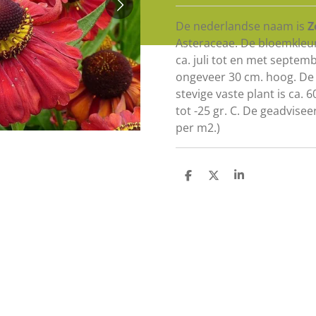
De nederlandse naam is
Z
Asteraceae. De bloemkleur 
ca. juli tot en met septem
ongeveer 30 cm. hoog. De
stevige
vaste plant
is ca. 
tot -25 gr. C. De geadvisee
per m2.)
D
D
S
e
e
h
l
e
a
e
l
r
n
e