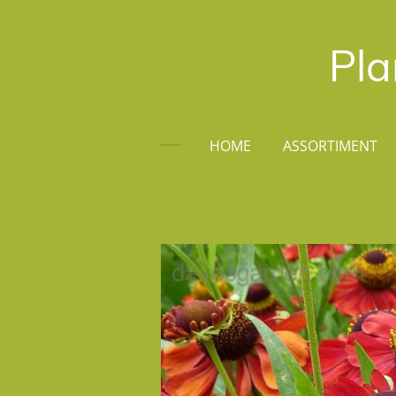
Ga
direct
Pla
naar
de
hoofdinhoud
HOME
ASSORTIMENT