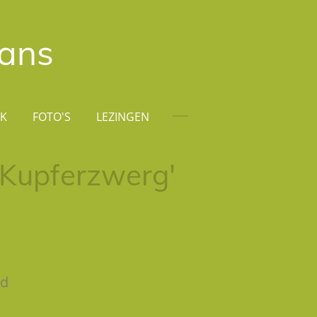
rans
EK
FOTO'S
LEZINGEN
'Kupferzwerg'
ld