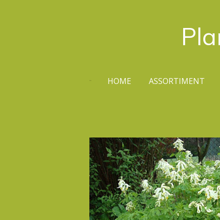
Ga
direct
Pla
naar
de
hoofdinhoud
HOME
ASSORTIMENT