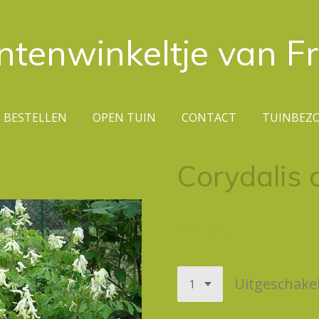
ntenwinkeltje van F
BESTELLEN
OPEN TUIN
CONTACT
TUINBEZ
Corydalis 
€ 2,25
Uitgeschake