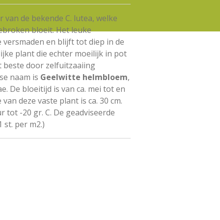
 van de bekende C. lutea, welke
roken bloeit. Het leuke
e versmaden en blijft tot diep in de
jke plant die echter moeilijk in pot
t beste door zelfuitzaaiing
se naam is
Geelwitte helmbloem
,
. De bloeitijd is van ca. mei tot en
e van deze
vaste plant
is ca. 30 cm.
 tot -20 gr. C. De geadviseerde
1 st. per m2.)