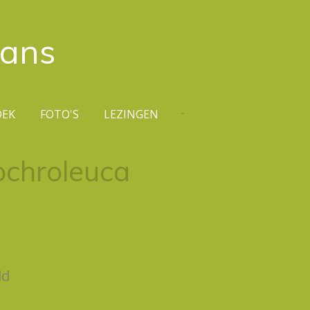
rans
OEK
FOTO'S
LEZINGEN
ochroleuca
ld