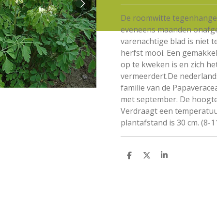
De roomwitte tegenhanger
eveneens maanden onafgeb
varenachtige blad is niet t
herfst mooi. Een gemakkeli
op te kweken is en zich he
vermeerdert.
De nederland
familie van de Papaveraceae
met september. De hoogt
Verdraagt een temperatuur
plantafstand is 30 cm. (8-1
D
D
S
e
e
h
l
e
a
e
l
r
n
e